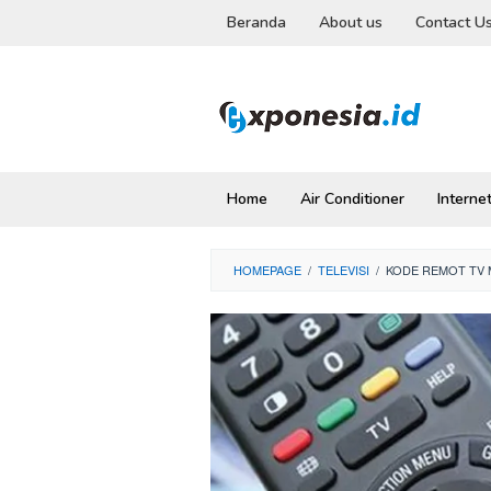
Skip
Beranda
About us
Contact U
to
content
Home
Air Conditioner
Interne
HOMEPAGE
/
TELEVISI
/
KODE REMOT TV 