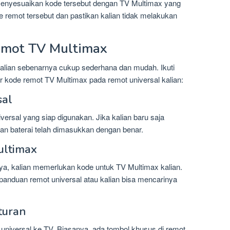
menyesuaikan kode tersebut dengan TV Multimax yang
de remot tersebut dan pastikan kalian tidak melakukan
emot TV Multimax
kalian sebenarnya cukup sederhana dan mudah. Ikuti
r kode remot TV Multimax pada remot universal kalian:
sal
iversal yang siap digunakan. Jika kalian baru saja
n baterai telah dimasukkan dengan benar.
ultimax
nya, kalian memerlukan kode untuk TV Multimax kalian.
 panduan remot universal atau kalian bisa mencarinya
turan
universal ke TV. Biasanya, ada tombol khusus di remot