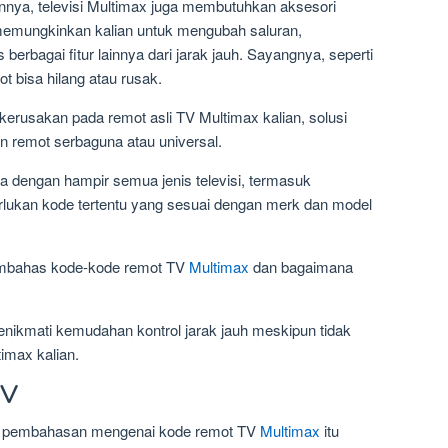
innya, televisi Multimax juga membutuhkan aksesori
i memungkinkan kalian untuk mengubah saluran,
rbagai fitur lainnya dari jarak jauh. Sayangnya, seperti
t bisa hilang atau rusak.
kerusakan pada remot asli TV Multimax kalian, solusi
 remot serbaguna atau universal.
ja dengan hampir semua jenis televisi, termasuk
rlukan kode tertentu yang sesuai dengan merk dan model
membahas kode-kode remot TV
Multimax
dan bagaimana
enikmati kemudahan kontrol jarak jauh meskipun tidak
timax kalian.
TV
lam pembahasan mengenai kode remot TV
Multimax
itu