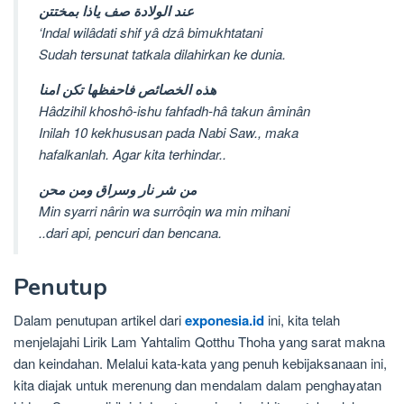
عند الولادة صف ياذا بمختتن
‘Indal wilâdati shif yâ dzâ bimukhtatani
Sudah tersunat tatkala dilahirkan ke dunia.
هذه الخصائص فاحفظها تکن امنا
Hâdzihil khoshô-ishu fahfadh-hâ takun âminân
Inilah 10 kekhususan pada Nabi Saw., maka
hafalkanlah. Agar kita terhindar..
من شر نار وسراق ومن محن
Min syarri nârin wa surrôqin wa min mihani
..dari api, pencuri dan bencana.
Penutup
Dalam penutupan artikel dari
exponesia.id
ini, kita telah
menjelajahi Lirik Lam Yahtalim Qotthu Thoha yang sarat makna
dan keindahan. Melalui kata-kata yang penuh kebijaksanaan ini,
kita diajak untuk merenung dan mendalam dalam penghayatan