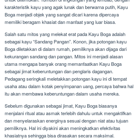
karakteristik kayu yang agak lunak dan berwarna putih, Kayu
Boga menjadi objek yang sangat dicari karena dipercaya
memiliki beragam khasiat dan manfaat yang luar biasa.
Salah satu mitos yang melekat erat pada Kayu Boga adalah
sebagai kayu “Sandang Pangan”. Konon, jika potongan kayu
Boga diletakkan di dalam rumah, pemiliknya akan dijaga dari
kekurangan sandang dan pangan. Mitos ini menjadi alasan
utama mengapa banyak orang memanfaatkan Kayu Boga
sebagai jimat keberuntungan dan penglaris dagangan.
Pedagang seringkali meletakkan potongan kayu ini di tempat
usaha atau dalam kotak penyimpanan uang, percaya bahwa hal
itu akan membawa keberuntungan dalam usaha mereka.
Sebelum digunakan sebagai jimat, Kayu Boga biasanya
menjalani ritual atau asmak terlebih dahulu untuk mengaktifkan
dan menyelaraskan energinya sesuai dengan niat atau tujuan
pemiliknya. Hal ini diyakini akan meningkatkan efektivitas
khasiatnya sehingga bisa dirasakan secara maksimal.