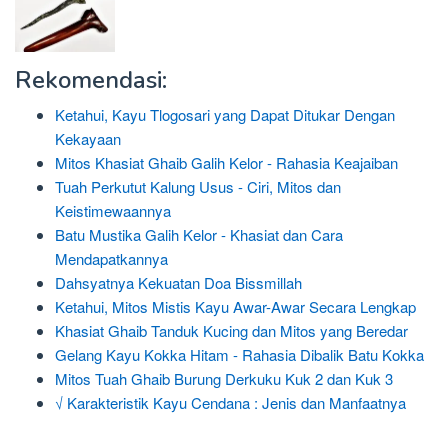
Rekomendasi:
Ketahui, Kayu Tlogosari yang Dapat Ditukar Dengan
Kekayaan
Mitos Khasiat Ghaib Galih Kelor - Rahasia Keajaiban
Tuah Perkutut Kalung Usus - Ciri, Mitos dan
Keistimewaannya
Batu Mustika Galih Kelor - Khasiat dan Cara
Mendapatkannya
Dahsyatnya Kekuatan Doa Bissmillah
Ketahui, Mitos Mistis Kayu Awar-Awar Secara Lengkap
Khasiat Ghaib Tanduk Kucing dan Mitos yang Beredar
Gelang Kayu Kokka Hitam - Rahasia Dibalik Batu Kokka
Mitos Tuah Ghaib Burung Derkuku Kuk 2 dan Kuk 3
√ Karakteristik Kayu Cendana : Jenis dan Manfaatnya