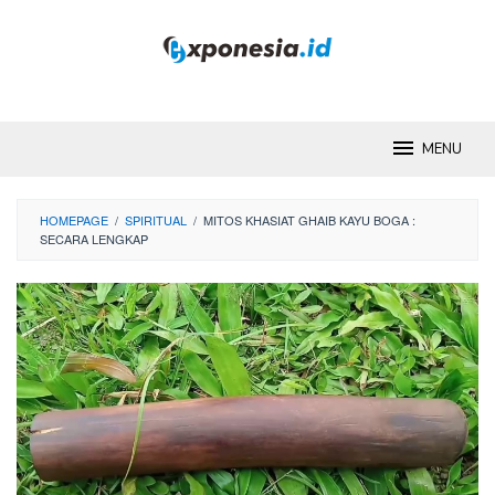
Skip
to
content
MENU
HOMEPAGE
/
SPIRITUAL
/
MITOS KHASIAT GHAIB KAYU BOGA :
SECARA LENGKAP