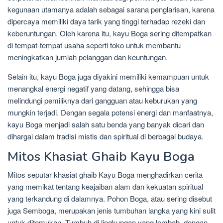
kegunaan utamanya adalah sebagai sarana penglarisan, karena
dipercaya memiliki daya tarik yang tinggi terhadap rezeki dan
keberuntungan. Oleh karena itu, kayu Boga sering ditempatkan
di tempat-tempat usaha seperti toko untuk membantu
meningkatkan jumlah pelanggan dan keuntungan.
Selain itu, kayu Boga juga diyakini memiliki kemampuan untuk
menangkal energi negatif yang datang, sehingga bisa
melindungi pemiliknya dari gangguan atau keburukan yang
mungkin terjadi. Dengan segala potensi energi dan manfaatnya,
kayu Boga menjadi salah satu benda yang banyak dicari dan
dihargai dalam tradisi mistis dan spiritual di berbagai budaya.
Mitos Khasiat Ghaib Kayu Boga
Mitos seputar khasiat ghaib Kayu Boga menghadirkan cerita
yang memikat tentang keajaiban alam dan kekuatan spiritual
yang terkandung di dalamnya. Pohon Boga, atau sering disebut
juga Semboga, merupakan jenis tumbuhan langka yang kini sulit
untuk ditemukan. Tumbuh di lingkungan yang lembab, dengan