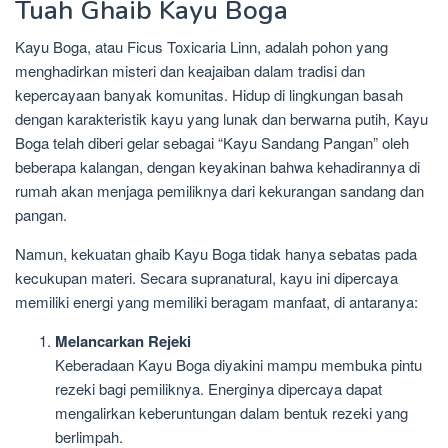
Tuah Ghaib Kayu Boga
Kayu Boga, atau Ficus Toxicaria Linn, adalah pohon yang
menghadirkan misteri dan keajaiban dalam tradisi dan
kepercayaan banyak komunitas. Hidup di lingkungan basah
dengan karakteristik kayu yang lunak dan berwarna putih, Kayu
Boga telah diberi gelar sebagai “Kayu Sandang Pangan” oleh
beberapa kalangan, dengan keyakinan bahwa kehadirannya di
rumah akan menjaga pemiliknya dari kekurangan sandang dan
pangan.
Namun, kekuatan ghaib Kayu Boga tidak hanya sebatas pada
kecukupan materi. Secara supranatural, kayu ini dipercaya
memiliki energi yang memiliki beragam manfaat, di antaranya:
Melancarkan Rejeki
Keberadaan Kayu Boga diyakini mampu membuka pintu
rezeki bagi pemiliknya. Energinya dipercaya dapat
mengalirkan keberuntungan dalam bentuk rezeki yang
berlimpah.