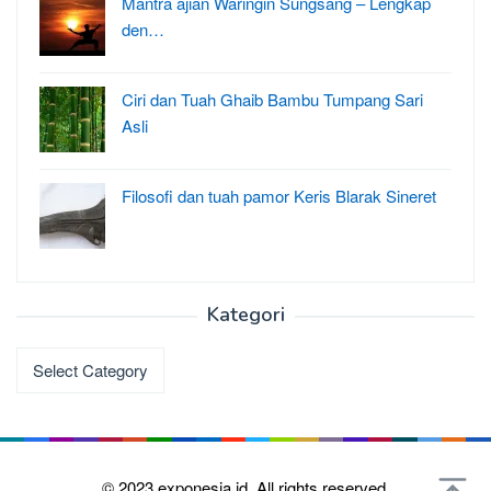
Mantra ajian Waringin Sungsang – Lengkap
den…
Ciri dan Tuah Ghaib Bambu Tumpang Sari
Asli
Filosofi dan tuah pamor Keris Blarak Sineret
Kategori
Kategori
© 2023
exponesia.id.
All rights reserved.