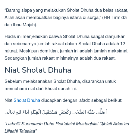
“Barang siapa yang melakukan Sholat Dhuha dua belas rakaat,
Allah akan membuatkan baginya istana di surga,” (HR Tirmidzi
dan Ibnu Majah).
Hadis ini menjelaskan bahwa Sholat Dhuha sangat dianjurkan,
dan sebenarnya jumlah rakaat dalam Sholat Dhuha adalah 12
rakaat. Meskipun demikian, jumlah ini adalah jumlah maksimal.
Sedangkan jumlah rakaat minimalnya adalah dua rakaat.
Niat Sholat Dhuha
Sebelum melaksanakan Sholat Dhuha, disarankan untuk
memahami niat dari Sholat sunah ini.
Niat
Sholat Dhuha
diucapkan dengan lafadz sebagai berikut:
اُصَلِّى سُنَّةَ الضَّحٰى رَكْعَتَيْنِ مُسْتَقْبِلَ الْقِبْلَةِ اَدَاءً ِللهِ تَعَالَى
“Ushollii Sunnatadh Duha Rok’ataini Mustaqbilal Qiblati Adaa’an
Lillaahi Ta’aalaa”