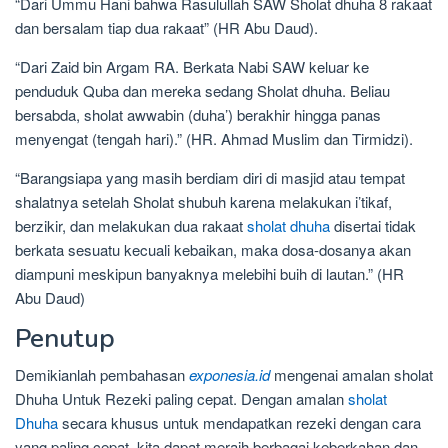
“Dari Ummu Hani bahwa Rasulullah SAW Sholat dhuha 8 rakaat
dan bersalam tiap dua rakaat” (HR Abu Daud).
“Dari Zaid bin Argam RA. Berkata Nabi SAW keluar ke
penduduk Quba dan mereka sedang Sholat dhuha. Beliau
bersabda, sholat awwabin (duha’) berakhir hingga panas
menyengat (tengah hari).” (HR. Ahmad Muslim dan Tirmidzi).
“Barangsiapa yang masih berdiam diri di masjid atau tempat
shalatnya setelah Sholat shubuh karena melakukan i’tikaf,
berzikir, dan melakukan dua rakaat
sholat dhuha
disertai tidak
berkata sesuatu kecuali kebaikan, maka dosa-dosanya akan
diampuni meskipun banyaknya melebihi buih di lautan.” (HR
Abu Daud)
Penutup
Demikianlah pembahasan
exponesia.id
mengenai amalan sholat
Dhuha Untuk Rezeki paling cepat. Dengan amalan
sholat
Dhuha
secara khusus untuk mendapatkan rezeki dengan cara
yang paling cepat, kita dapat meraih berbagai keberkahan dan