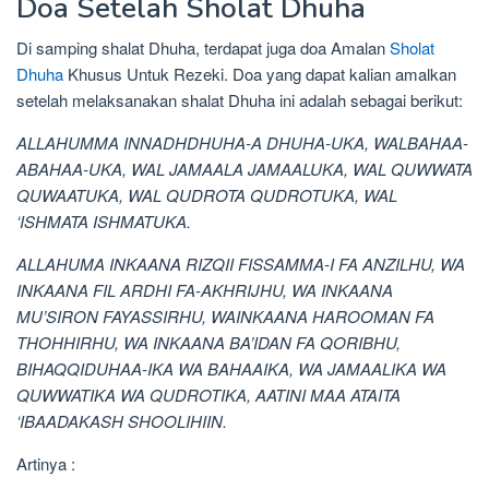
Doa Setelah Sholat Dhuha
Di samping shalat Dhuha, terdapat juga doa Amalan
Sholat
Dhuha
Khusus Untuk Rezeki. Doa yang dapat kalian amalkan
setelah melaksanakan shalat Dhuha ini adalah sebagai berikut:
ALLAHUMMA INNADHDHUHA-A DHUHA-UKA, WALBAHAA-
ABAHAA-UKA, WAL JAMAALA JAMAALUKA, WAL QUWWATA
QUWAATUKA, WAL QUDROTA QUDROTUKA, WAL
‘ISHMATA ISHMATUKA.
ALLAHUMA INKAANA RIZQII FISSAMMA-I FA ANZILHU, WA
INKAANA FIL ARDHI FA-AKHRIJHU, WA INKAANA
MU’SIRON FAYASSIRHU, WAINKAANA HAROOMAN FA
THOHHIRHU, WA INKAANA BA’IDAN FA QORIBHU,
BIHAQQIDUHAA-IKA WA BAHAAIKA, WA JAMAALIKA WA
QUWWATIKA WA QUDROTIKA, AATINI MAA ATAITA
‘IBAADAKASH SHOOLIHIIN.
Artinya :