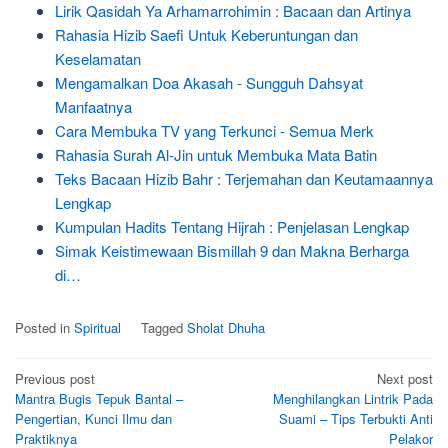
Lirik Qasidah Ya Arhamarrohimin : Bacaan dan Artinya
Rahasia Hizib Saefi Untuk Keberuntungan dan
Keselamatan
Mengamalkan Doa Akasah - Sungguh Dahsyat
Manfaatnya
Cara Membuka TV yang Terkunci - Semua Merk
Rahasia Surah Al-Jin untuk Membuka Mata Batin
Teks Bacaan Hizib Bahr : Terjemahan dan Keutamaannya
Lengkap
Kumpulan Hadits Tentang Hijrah : Penjelasan Lengkap
Simak Keistimewaan Bismillah 9 dan Makna Berharga
di…
Posted in
Spiritual
Tagged
Sholat Dhuha
Post
Previous post
Next post
Mantra Bugis Tepuk Bantal –
Menghilangkan Lintrik Pada
navigation
Pengertian, Kunci Ilmu dan
Suami – Tips Terbukti Anti
Praktiknya
Pelakor