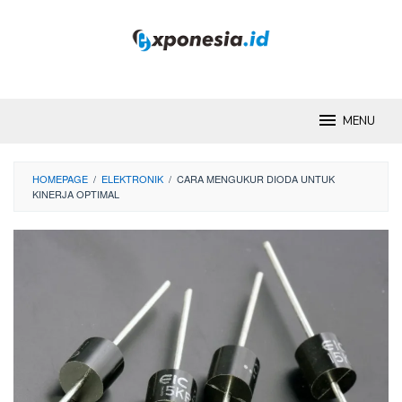
Skip
to
content
MENU
HOMEPAGE
/
ELEKTRONIK
/
CARA MENGUKUR DIODA UNTUK
KINERJA OPTIMAL