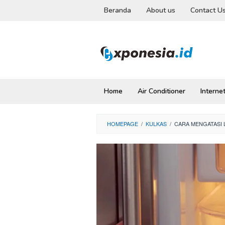
Skip
Beranda
About us
Contact U
to
content
Home
Air Conditioner
Interne
HOMEPAGE
/
KULKAS
/
CARA MENGATASI 