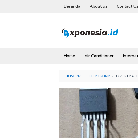
Skip
Beranda
About us
Contact U
to
content
Home
Air Conditioner
Interne
HOMEPAGE
/
ELEKTRONIK
/
IC VERTIKAL