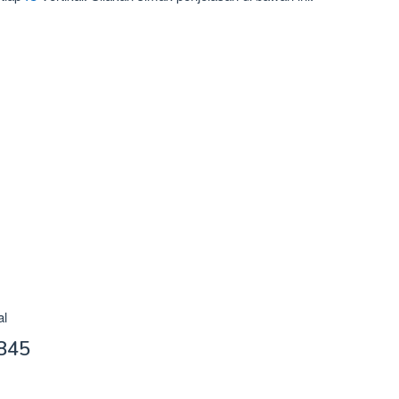
al
845